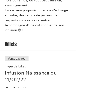
hors du temps, où tout peut être dit, 
sans jugement...
Il vous sera proposé un temps d'échange 
encadré, des temps de pauses, de 
respirations pour se recentrer. 
Accompagné d'une collation et de son 
infusion 😊 !
Billets
Vente expirée
Type de billet
Infusion Naissance du
11/02/22
Plus d'info
Prix
30,00 €