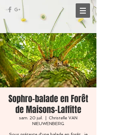
Sophro-balade en Forêt
de Maisons-Laffitte
sam. 20 juil.
  |  
Christelle VAN
NIEUWENBERG
Sous prétexte d'une balade en forêt , je